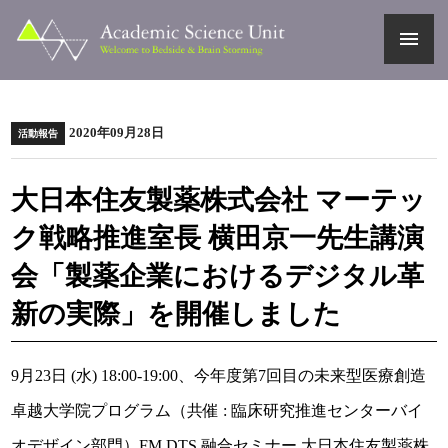
menu
2020年09月28日
活動報告
大日本住友製薬株式会社 マーテッ
ク戦略推進室長 横田京一先生講演
会「製薬企業におけるデジタル革
新の実際」を開催しました
9月23日 (水) 18:00-19:00、今年度第7回目の未来型医療創造
卓越大学院プログラム（共催 : 臨床研究推進センターバイ
オデザイン部門）FM DTS 融合セミナー 大日本住友製薬株