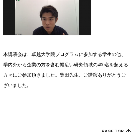
本講演会は、卓越大学院プログラムに参加する学生の他、
学内外から企業の方を含む幅広い研究領域の400名を超える
方々にご参加頂きました。豊田先生、ご講演ありがとうご
ざいました。
arrow_upward
PAGE TOP