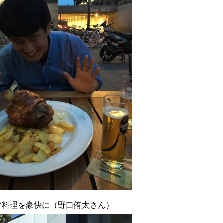
理を豪快に（野口侑太さん）