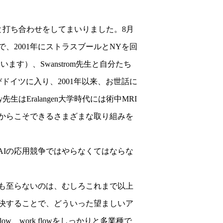
と打ち合わせをしてまいりました。8月
で、2001年にストラスブールとNYを回
ます）、Swanstrom先生と自分たち
ドイツに入り、2001年以来、お世話に
y先生はEralangen大学時代には術中MRI
からこそできるさまざまな取り組みを
、AIの応用競争ではやらなくてはならな
も至らないのは、むしろこれまで以上
決することで、どういった望ましいア
、work flowをしっかりと多業種で