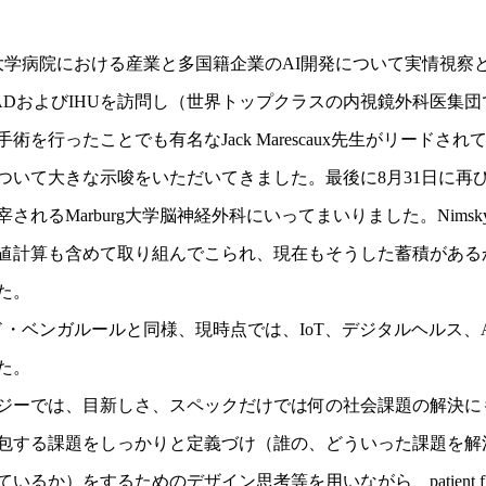
大学病院における産業と多国籍企業のAI開発について実情視察
ADおよびIHUを訪問し（世界トップクラスの内視鏡外科医集団
行ったことでも有名なJack Marescaux先生がリードされてい
いて大きな示唆をいただいてきました。最後に8月31日に再び
教授が主宰されるMarburg大学脳神経外科にいってまいりました。Nimsk
値計算も含めて取り組んでこられ、現在もそうした蓄積がある
た。
ンド・ベンガルールと同様、現時点では、IoT、デジタルヘルス
た。
ジーでは、目新しさ、スペックだけでは何の社会課題の解決に
包する課題をしっかりと定義づけ（誰の、どういった課題を解
か）をするためのデザイン思考等を用いながら、patient flow